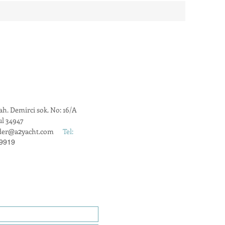
h. Demirci sok. No: 16/A
ul 34947
2
der@a
yacht.com
Tel:
 9919