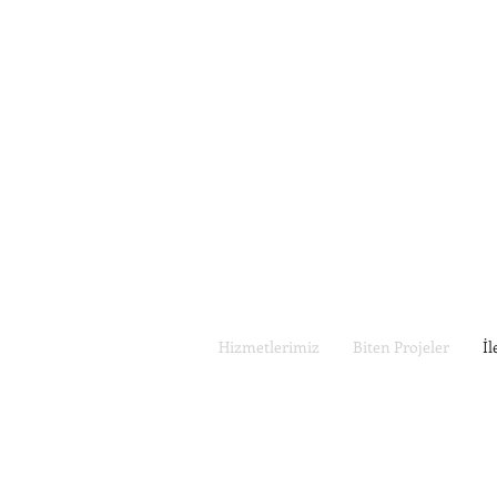
Hizmetlerimiz
Biten Projeler
İl